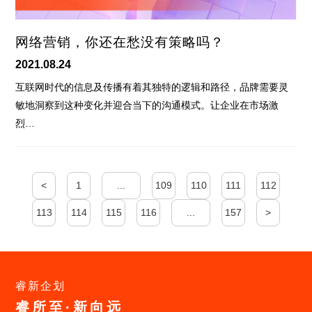
网络营销，你还在愁没有策略吗？
2021.08.24
互联网时代的信息及传播有着其独特的逻辑和路径，品牌需要灵
敏地洞察到这种变化并迎合当下的沟通模式。让企业在市场激
烈…
<
1
...
109
110
111
112
113
114
115
116
...
157
>
睿新企划
睿所至·新向远