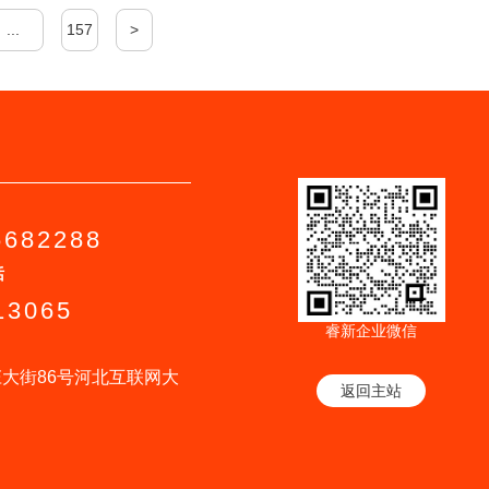
...
157
>
6682288
话
13065
睿新企业微信
大街86号河北互联网大
返回主站