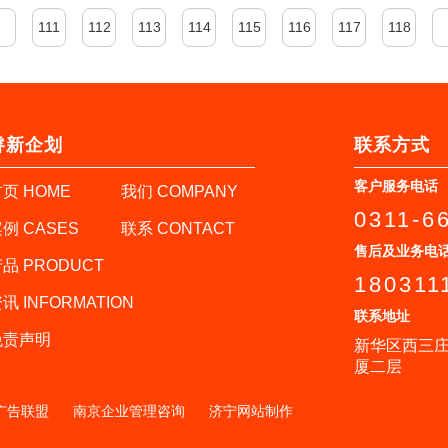
111
112
113
114
115
116
117
118
睿新企划
联系方式
客户服务电话
页 HOME
我们 COMPANY
0311-6
例 CASES
联系 CONTACT
售后及业务电
品 PRODUCT
180311
讯 INFORMATION
联系地址
免责声明
新华区西三庄
厦二层
广告联盟
南京企业管理咨询
济宁网站制作