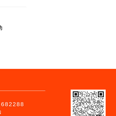
功
6682288
话