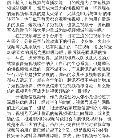
信上植入了短视频与直播功能，目的就是为了在短视频
领域站稳脚步，然后成为最大的短视频平台，毕竟现在
的短视频领域真的是太火爆了，尤其是90后与00后的年
轻群体，他们似乎每天都会观看短视频，作为用户量最
多的微信，这次植入了短视频，也就是视频号，腾讯能
否依靠微信的强大用户量成为短视频领域的霸主呢?
在短视频与直播平台来看，目前主流的短视频平台
有四个，分别是字节跳动旗下的抖音、皮皮虾、火山小
视频等头条系软件，还有阿里系的UC短视频，以及深受
00后喜欢的后起之秀哔哩哔哩，最后就是腾讯系的快
手、斗鱼、虎牙等软件。虽然腾讯靠收购以及入股的方
式将很多短视频软件纳入了自己的生态系统，但是腾讯
的短视频领域做的一直不温不火，而且腾讯系的短视频
平台几乎都是独立发展的，腾讯的亲儿子微视却貌似逐
渐被人遗忘了。就在今年年初，腾讯不得不将微信增加
了短视频模块，依靠微信来向短视频领域引流，那么微
信的视频号能否成为短视频领域的“一哥”呢?
开通微信视频号，作为微信创始人张小龙也经过了
深思熟虑的设计，经过半年的时间，视频号算是与网民
们正式见面了，但是，很遗憾!石家庄微信营销的小编认
为，视频号无法让腾讯的短视频领域走向辉煌，或者委
婉的说，很难!腾讯的视频号依旧会向腾讯微视那样，也
就是不温不火的状态。虽然张小龙在很早的时候就宣布
视频号的用户量已经超越了2个亿，但是视频号的体验
性完全不如抖音与哔哩哔哩。首先，微信视频号的隐私