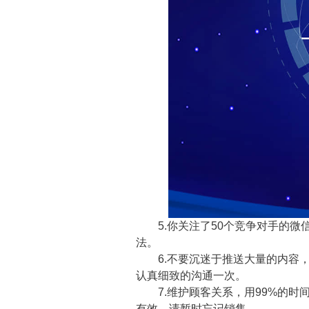
5.你关注了50个竞争对手的微
法。
6.不要沉迷于推送大量的内容，
认真细致的沟通一次。
7.维护顾客关系，用99%的时
有效。请暂时忘记销售。