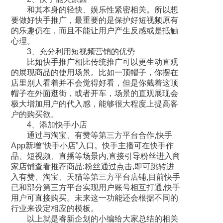
和其本身的轻快、娱乐性紧密相关。所以想
要做好快手推广，最重要的是保护好短视频原有
的乐趣仍在，而且不能让用户产生反感或是抵触
心理。
3、充分利用短视频营销的优势
比如快手推广相比传统推广可以更生动直观
的展现商品的使用场景。比如一顶帽子，你摆在
店里别人看着并不会觉得好看，但是你戴着这顶
帽子在外面逛街，或者开车，场景的直观展现会
极大增加用户的代入感，能够很大程度上提高客
户的购买欲。
4、添加快手小店
通过与淘宝、有赞等第三方平台合作,快手
App新增“快手小店”入口。快手主播可在快手作
品、短视频、直播等场景内,直接引导粉丝进入商
家店铺查看推荐商品;粉丝通过点击,即可跳转进
入有赞、淘宝、天猫等第三方平台店铺,目前快手
已和部分第三方平台实现用户账号相互打通,快手
用户可直接购买。未来这一功能还会根据不同的
行业来设定相应的模板。
以上就是睿新企划的小编给大家总结的相关