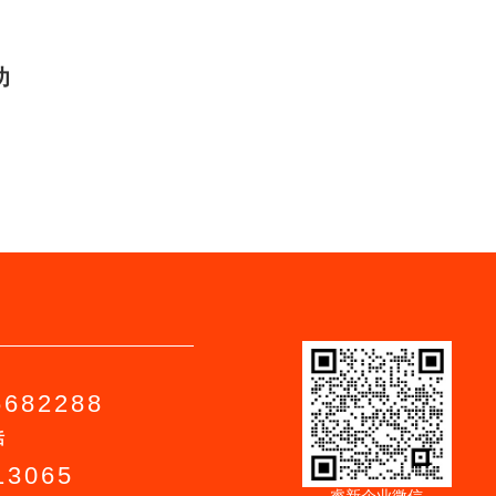
功
6682288
话
13065